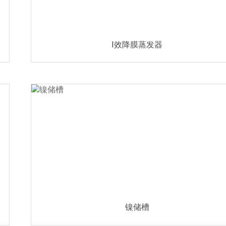
Ⅰ效降膜蒸发器
镍储槽