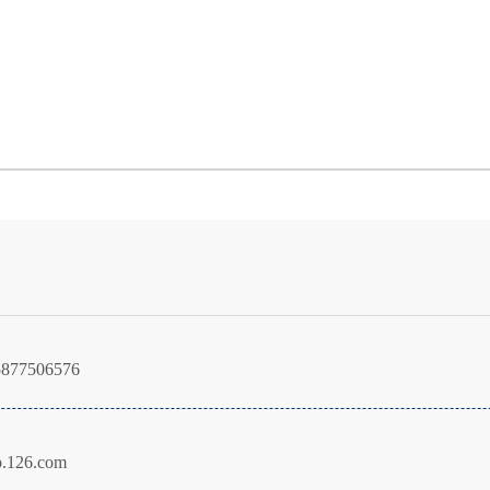
5877506576
.126.com