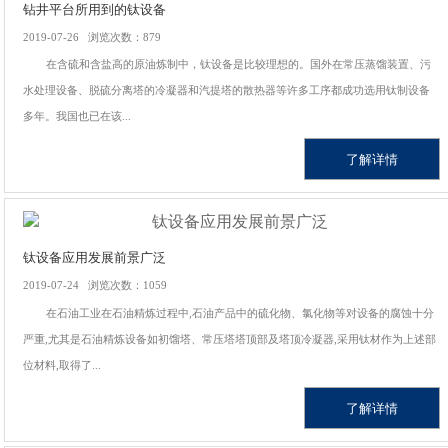
钻井平台所用到的钛设备
2019-07-26 浏览次数：879
在含硫和含盐高的原油炼制中，钛设备是比较理想的。国外在常压蒸馏装置、污
水处理设备、脱硫分离塔的冷凝器和汽提塔的散热器等许多工序都成功选用钛制设备
多年。我国也已在该...
了解详情
钛设备应用发展前景广泛
2019-07-24 浏览次数：1059
在石油工业在石油精炼过程中,石油产品中的硫化物、氯化物等对设备的腐蚀十分
严重,尤其是石油精炼设备如初馏塔、常压塔塔顶部及塔顶冷凝器,采用钛材作为上述部
位材料,取得了...
了解详情