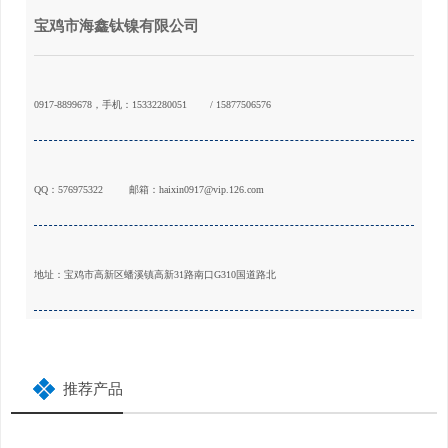
宝鸡市海鑫钛镍有限公司
0917-8899678，手机：15332280051
/ 15877506576
QQ：576975322
邮箱：haixin0917@vip.126.com
地址：宝鸡市高新区蟠溪镇高新31路南口G310国道路北
推荐产品