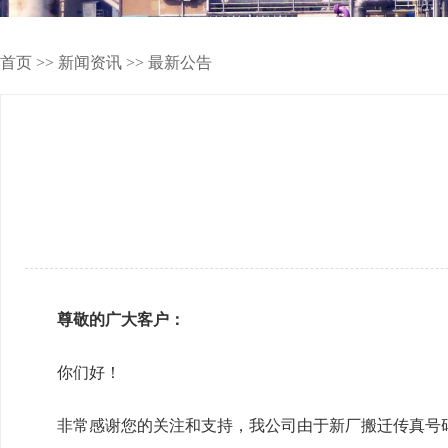
首页
>>
新闻资讯
>>
最新公告
尊敬的广大客户：
你们好！
非常感谢您的关注和支持，我公司由于新厂搬迁传真号码变